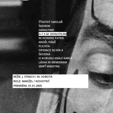
ŠŤASTNÝ SMOLAŘ
ŠEJDREM
SWINGTIME
3+1 S M. DONUTILEM
IN NOMINE PATRIS
ANDĚL PÁNĚ
PLICHTA
OPERACE SILVER A
ŠKODNÁ
O KORUNU KRÁLE KARLA
LÁSKA IN MEMORIAM
SMRŤ MINISTRA
REŽIE:
J. STRACH / M. SOBOTA
ROLE:
MANŽEL / NOVOTNÝ
PREMIÉRA:
01.01.2005