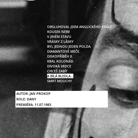
OBSLUHOVAL JSEM ANGLICKÉHO KRÁLE
KOUSEK NEBE
V JINÉM STAVU
VRÁSKY Z LÁSKY
BYL JEDNOU JEDEN POLDA
DIAMANTOVÉ MEČE
DISKOPŘÍBĚH II.
KRÁL KOLONÁD
DIVOKÁ SRDCE
CHCEŠ ZABÍT
A BÍLÁ BLEDLA…
SMRT MOUCHY
AUTOR:
JAN PROKOP
ROLE:
DANY
PREMIÉRA:
11.07.1983