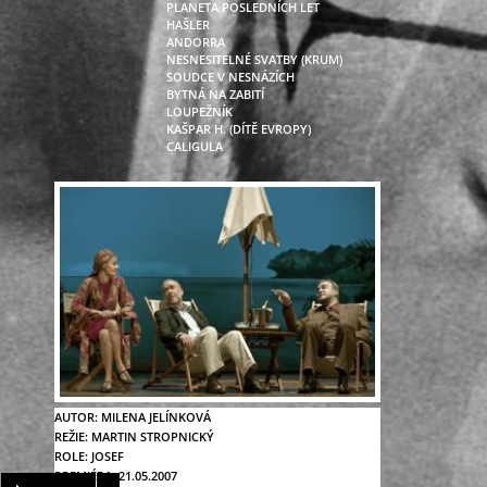
PLANETA POSLEDNÍCH LET
HAŠLER
ANDORRA
NESNESITELNÉ SVATBY (KRUM)
SOUDCE V NESNÁZÍCH
BYTNÁ NA ZABITÍ
LOUPEŽNÍK
KAŠPAR H. (DÍTĚ EVROPY)
CALIGULA
AUTOR:
MILENA JELÍNKOVÁ
REŽIE:
MARTIN STROPNICKÝ
ROLE:
JOSEF
PREMIÉRA:
21.05.2007